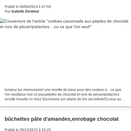
Publié le 06/06/2014 à 07:59
Par
Isabelle Denimal
bonjour les momozamis! une recette de base pour des cookies à ...ce que
l'on veut!pour moi ce jour,pépites de chocolat et noix de pécan/pistaches
recette trouvée ici chez Sucrissime (un plaisir de lire ses billets!!!),ceux au
chocolat blanc me tentent!!!!!!!mais...
bûchettes pâte d'amandes,enrobage chocolat
Publié le 30/12/2015 à 15:25