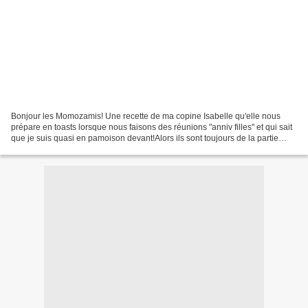
Bonjour les Momozamis! Une recette de ma copine Isabelle qu'elle nous
prépare en toasts lorsque nous faisons des réunions "anniv filles" et qui sait
que je suis quasi en pamoison devant!Alors ils sont toujours de la partie
(merci Zaza!!!!) Cette fois...