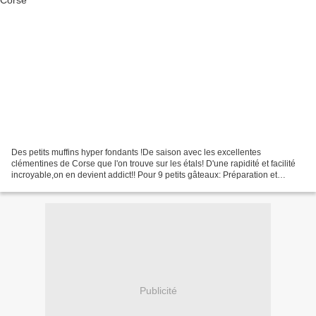
Des petits muffins hyper fondants !De saison avec les excellentes
clémentines de Corse que l'on trouve sur les étals! D'une rapidité et facilité
incroyable,on en devient addict!! Pour 9 petits gâteaux: Préparation et
thermomix: 10MN Cuisson au four :...
Publicité