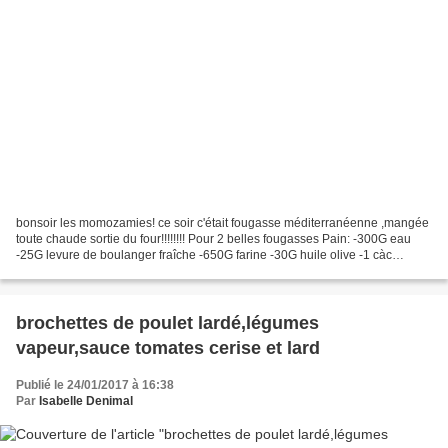
bonsoir les momozamies! ce soir c'était fougasse méditerranéenne ,mangée
toute chaude sortie du four!!!!!!!! Pour 2 belles fougasses Pain: -300G eau
-25G levure de boulanger fraîche -650G farine -30G huile olive -1 càc
bombée de sel -40G de tomates séchées...
brochettes de poulet lardé,légumes
vapeur,sauce tomates cerise et lard
Publié le 24/01/2017 à 16:38
Par
Isabelle Denimal