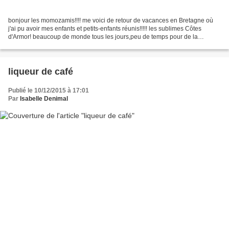
bonjour les momozamis!!!! me voici de retour de vacances en Bretagne où
j'ai pu avoir mes enfants et petits-enfants réunis!!!!! les sublimes Côtes
d'Armor! beaucoup de monde tous les jours,peu de temps pour de la
création,hors ce dessert composé de crumble...
liqueur de café
Publié le 10/12/2015 à 17:01
Par
Isabelle Denimal