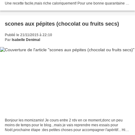
Une recette facile,mais riche caloriquement! Pour une bonne quarantaine de
bâtonnets: Préparation et thermomix:20MN...
scones aux pépites (chocolat ou fruits secs)
Publié le 21/11/2015 à 22:10
Par
Isabelle Denimal
Bonjour les momizamis! Je cours entre 2 rdv en ce moment,donc un peu
moins de temps pour le blog...mais je vais reprendre mes essais pour
Noël,prochaine étape :des petites choses pour accompagner l'apéritif... Hier
j'ai fait des scones pour le retour...