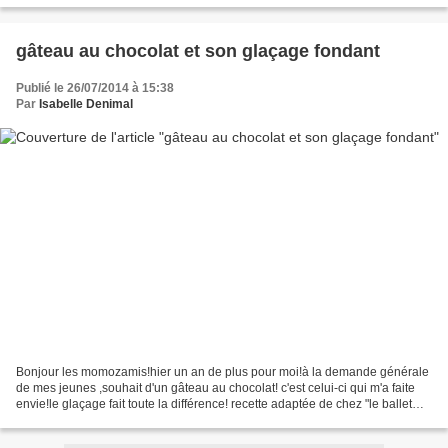
gâteau au chocolat et son glaçage fondant
Publié le 26/07/2014 à 15:38
Par
Isabelle Denimal
Bonjour les momozamis!hier un an de plus pour moi!à la demande générale
de mes jeunes ,souhait d'un gâteau au chocolat! c'est celui-ci qui m'a faite
envie!le glaçage fait toute la différence! recette adaptée de chez "le ballet
des gourmets" http://leballetdesgourmets.com/le-gateau-au-chocolat-et-son-
glacage/...