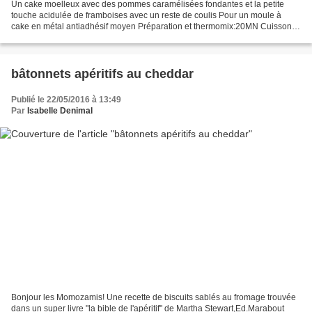
Un cake moelleux avec des pommes caramélisées fondantes et la petite
touche acidulée de framboises avec un reste de coulis Pour un moule à
cake en métal antiadhésif moyen Préparation et thermomix:20MN Cuisson
au four: environ 40MN -30G de sucre pour le...
bâtonnets apéritifs au cheddar
Publié le 22/05/2016 à 13:49
Par
Isabelle Denimal
Bonjour les Momozamis! Une recette de biscuits sablés au fromage trouvée
dans un super livre "la bible de l'apéritif" de Martha Stewart,Ed.Marabout