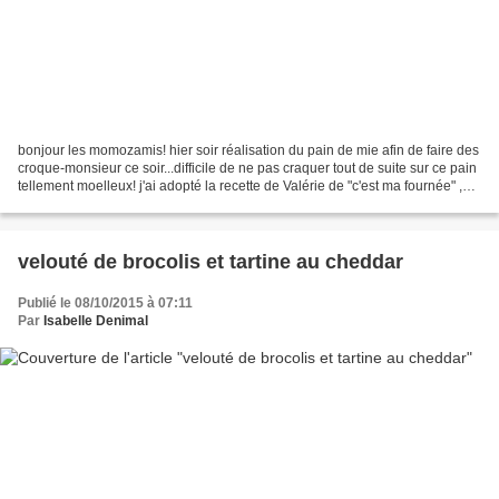
bonjour les momozamis! hier soir réalisation du pain de mie afin de faire des
croque-monsieur ce soir...difficile de ne pas craquer tout de suite sur ce pain
tellement moelleux! j'ai adopté la recette de Valérie de "c'est ma fournée" ,à
chaque fois que...
velouté de brocolis et tartine au cheddar
Publié le 08/10/2015 à 07:11
Par
Isabelle Denimal