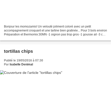
Bonjour les momozamis! Un velouté joliment coloré avec un petit
accompagnement croquant et une tartine bien gratinée... Pour 3 bols environ
Préparation et thermomix:30MN -1 oignon pas trop gros -1 gousse ail -3 càs
d'huile d'olive -50G de bière blonde...
tortillas chips
Publié le 19/05/2016 à 07:30
Par
Isabelle Denimal