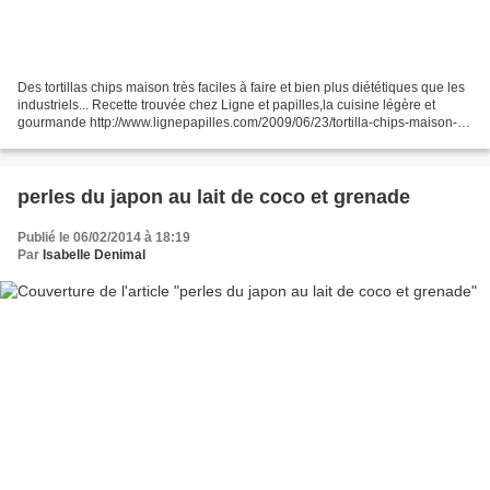
Des tortillas chips maison très faciles à faire et bien plus diététiques que les
industriels... Recette trouvée chez Ligne et papilles,la cuisine légère et
gourmande http://www.lignepapilles.com/2009/06/23/tortilla-chips-maison-
parce-quon-peut-aussi-limiter-les-degats-a-lapero/...
perles du japon au lait de coco et grenade
Publié le 06/02/2014 à 18:19
Par
Isabelle Denimal