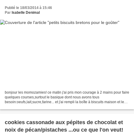
Publié le 18/03/2014 à 15:46
Par
Isabelle Denimal
bonjour les momozamies! ce matin j'ai pris mon courage à 2 mains pour faire
quelques courses,surtout le basique dont nous avons tous
besoin:oeufs,lait,sucre,farine... et j'ai rempli la boîte à biscuits maison et le
frigo de petits produits laitiers tout...
cookies cassonade aux pépites de chocolat et
noix de pécan/pistaches ...ou ce que l'on veut!