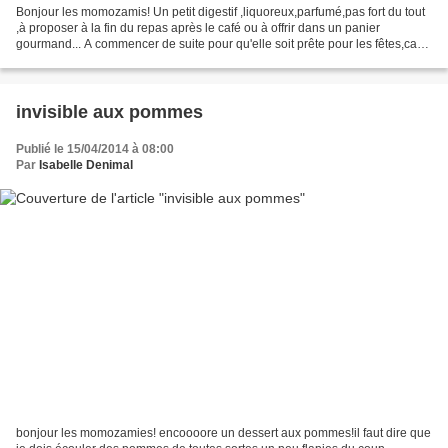
Bonjour les momozamis! Un petit digestif ,liquoreux,parfumé,pas fort du tout
,à proposer à la fin du repas après le café ou à offrir dans un panier
gourmand... A commencer de suite pour qu'elle soit prête pour les fêtes,car
18 jours de maturation (mais...
invisible aux pommes
Publié le 15/04/2014 à 08:00
Par
Isabelle Denimal
bonjour les momozamies! encoooore un dessert aux pommes!il faut dire que