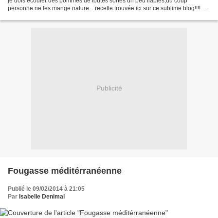
je dois écouler des pommes de toutes sortes un peu flapies,du coup
personne ne les mange nature... recette trouvée ici sur ce sublime blog!!!! et
adaptable de bien maintes façons!...
Publicité
Fougasse méditérranéenne
Publié le 09/02/2014 à 21:05
Par
Isabelle Denimal