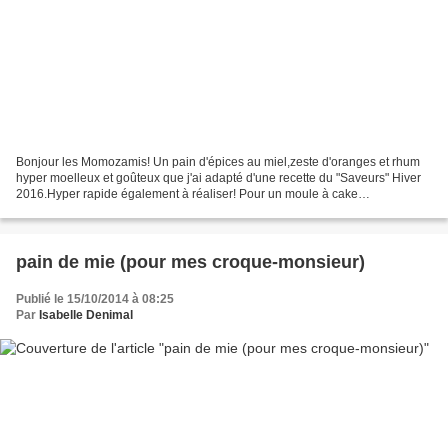
Bonjour les Momozamis! Un pain d'épices au miel,zeste d'oranges et rhum
hyper moelleux et goûteux que j'ai adapté d'une recette du "Saveurs" Hiver
2016.Hyper rapide également à réaliser! Pour un moule à cake
24CMX9CM,hauteur 7CM en métal anti-adhésif...
pain de mie (pour mes croque-monsieur)
Publié le 15/10/2014 à 08:25
Par
Isabelle Denimal