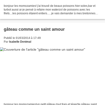
bonjour les momozamies! j'ai trouvé de beaux poissons hier:soles,bar et
turbot aussi ai-je pensé à refaire mon waterzoï de poissons avec les
filets....les poissons étaient entiers......je vais demander à mes bretonnes
préférées de me donner des cours...
gâteau comme un saint amour
Publié le 01/03/2014 à 17:49
Par
Isabelle Denimal
bonjour les momozamies!un petit gâteau tout frais et léger!le gâteau saint