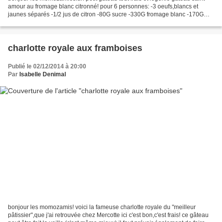
amour au fromage blanc citronné! pour 6 personnes: -3 oeufs,blancs et
jaunes séparés -1/2 jus de citron -80G sucre -330G fromage blanc -170G
crème fraîche épaisse -50G farine -préchauffer...
charlotte royale aux framboises
Publié le 02/12/2014 à 20:00
Par
Isabelle Denimal
bonjour les momozamis! voici la fameuse charlotte royale du "meilleur
pâtissier",que j'ai retrouvée chez Mercotte ici c'est bon,c'est frais! ce gâteau