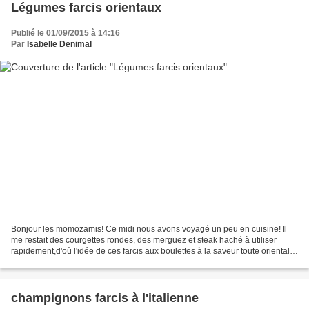
Légumes farcis orientaux
Publié le 01/09/2015 à 14:16
Par
Isabelle Denimal
Bonjour les momozamis! Ce midi nous avons voyagé un peu en cuisine! Il
me restait des courgettes rondes, des merguez et steak haché à utiliser
rapidement,d'où l'idée de ces farcis aux boulettes à la saveur toute orientale
;banco!ça a bien plu à mes djeuns!!!!...
champignons farcis à l'italienne