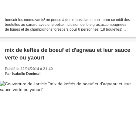
bonsoir les momozamis! on pense à des repas d'automne...pour ce midi des
boulettes au canard avec une petite inclusion de foie gras,accompagnées
de figues et de champignons forestiers pour 6 personnes (18 boulettes)
préparation et cuisson au thermomix:55MN...
mix de keftés de boeuf et d'agneau et leur sauce
verte ou yaourt
Publié le 22/04/2014 à 21:40
Par
Isabelle Denimal