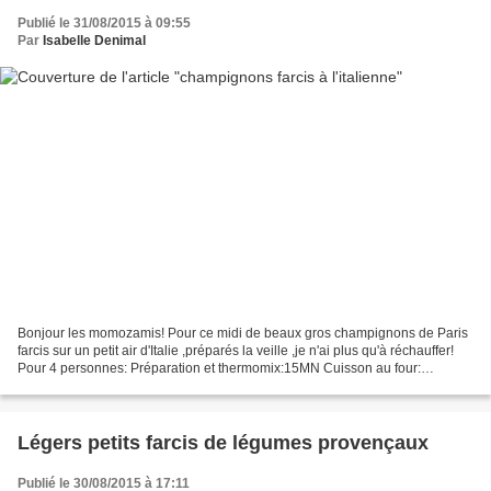
Publié le 31/08/2015 à 09:55
Par
Isabelle Denimal
Bonjour les momozamis! Pour ce midi de beaux gros champignons de Paris
farcis sur un petit air d'Italie ,préparés la veille ,je n'ai plus qu'à réchauffer!
Pour 4 personnes: Préparation et thermomix:15MN Cuisson au four:
1H10MN environ -8 gros champignons...
Légers petits farcis de légumes provençaux
Publié le 30/08/2015 à 17:11