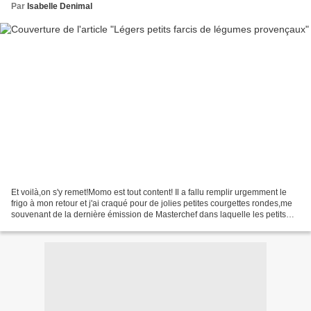
Par
Isabelle Denimal
Et voilà,on s'y remet!Momo est tout content! Il a fallu remplir urgemment le
frigo à mon retour et j'ai craqué pour de jolies petites courgettes rondes,me
souvenant de la dernière émission de Masterchef dans laquelle les petits
farcis niçois m'avaient...