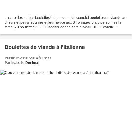
encore des petites boulettes!toujours en plat complet boulettes de viande au
chèvre et petits légumes et leur sauce aux 3 fromages 5 à 6 personnes la
farce (20 boulettes): -500G hachis viande porc et veau -100G carotte
épluchée -100G courgette épluchée...
Boulettes de viande à l'italienne
Publié le 29/01/2014 à 18:33
Par
Isabelle Denimal