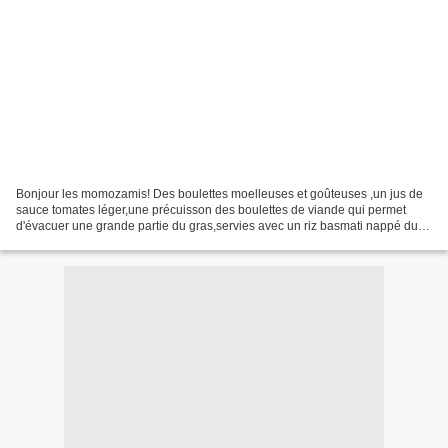
Bonjour les momozamis! Des boulettes moelleuses et goûteuses ,un jus de
sauce tomates léger,une précuisson des boulettes de viande qui permet
d'évacuer une grande partie du gras,servies avec un riz basmati nappé du
jus de cuisson du plat au four pour...