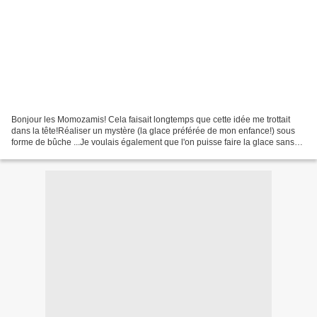
Bonjour les Momozamis! Cela faisait longtemps que cette idée me trottait
dans la tête!Réaliser un mystère (la glace préférée de mon enfance!) sous
forme de bûche ...Je voulais également que l'on puisse faire la glace sans
turbine (j'en ai une mais il...