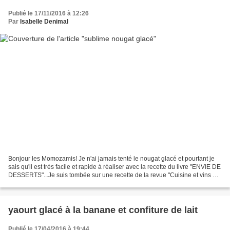
Publié le 17/11/2016 à 12:26
Par
Isabelle Denimal
Bonjour les Momozamis! Je n'ai jamais tenté le nougat glacé et pourtant je
sais qu'il est très facile et rapide à réaliser avec la recette du livre "ENVIE DE
DESSERTS"...Je suis tombée sur une recette de la revue "Cuisine et vins de
France" dont le visuel...
yaourt glacé à la banane et confiture de lait
Publié le 17/04/2016 à 19:44