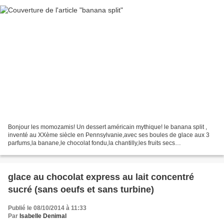
Bonjour les momozamis! Un dessert américain mythique! le banana split ,
inventé au XXème siècle en Pennsylvanie,avec ses boules de glace aux 3
parfums,la banane,le chocolat fondu,la chantilly,les fruits secs
caramélisés...mieux vaut avoir fait léger avant!!!...
glace au chocolat express au lait concentré
sucré (sans oeufs et sans turbine)
Publié le 08/10/2014 à 11:33
Par
Isabelle Denimal