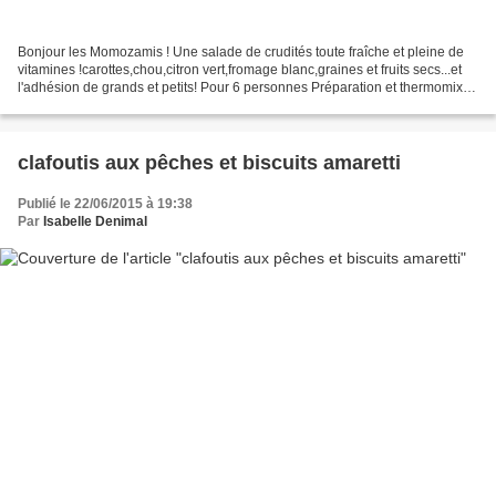
Bonjour les Momozamis ! Une salade de crudités toute fraîche et pleine de
vitamines !carottes,chou,citron vert,fromage blanc,graines et fruits secs...et
l'adhésion de grands et petits! Pour 6 personnes Préparation et thermomix:
10MN -350G de carottes...
clafoutis aux pêches et biscuits amaretti
Publié le 22/06/2015 à 19:38
Par
Isabelle Denimal