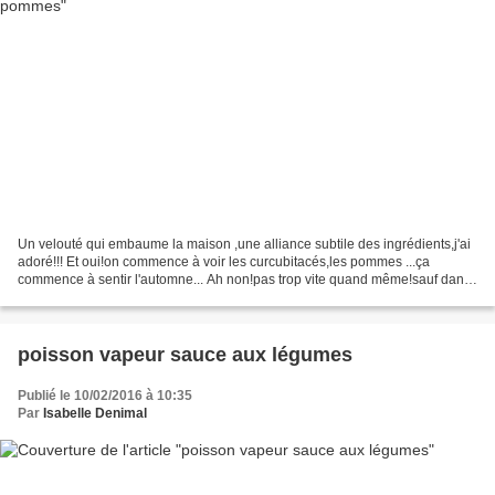
Un velouté qui embaume la maison ,une alliance subtile des ingrédients,j'ai
adoré!!! Et oui!on commence à voir les curcubitacés,les pommes ...ça
commence à sentir l'automne... Ah non!pas trop vite quand même!sauf dans
la cuisine... Pour 4 personnes: Préparation...
poisson vapeur sauce aux légumes
Publié le 10/02/2016 à 10:35
Par
Isabelle Denimal