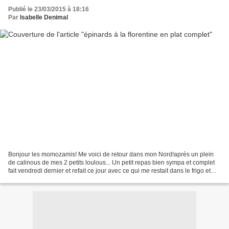
Publié le 23/03/2015 à 18:16
Par
Isabelle Denimal
Bonjour les momozamis! Me voici de retour dans mon Nord!après un plein
de calinous de mes 2 petits loulous... Un petit repas bien sympa et complet
fait vendredi dernier et refait ce jour avec ce qui me restait dans le frigo et
congélo,mais mes courses...