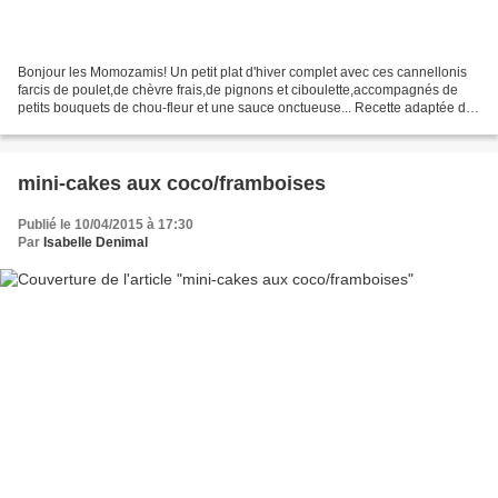
Bonjour les Momozamis! Un petit plat d'hiver complet avec ces cannellonis
farcis de poulet,de chèvre frais,de pignons et ciboulette,accompagnés de
petits bouquets de chou-fleur et une sauce onctueuse... Recette adaptée du
magazine Saveurs 224 Pour 6 personnes...
mini-cakes aux coco/framboises
Publié le 10/04/2015 à 17:30
Par
Isabelle Denimal