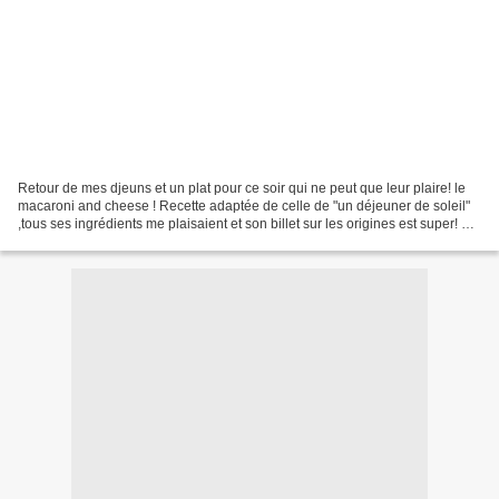
Retour de mes djeuns et un plat pour ce soir qui ne peut que leur plaire! le
macaroni and cheese ! Recette adaptée de celle de "un déjeuner de soleil"
,tous ses ingrédients me plaisaient et son billet sur les origines est super! A
lire ici: http://www.undejeunerdesoleil.com/2011/11/macaroni-and-
cheese.html...