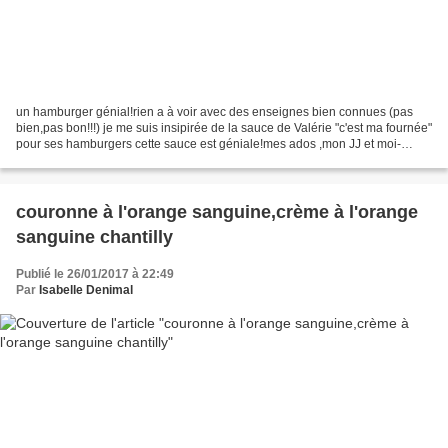
un hamburger génial!rien a à voir avec des enseignes bien connues (pas
bien,pas bon!!!) je me suis insipirée de la sauce de Valérie "c'est ma fournée"
pour ses hamburgers cette sauce est géniale!mes ados ,mon JJ et moi-
même nous sommes vraiment régalés,les...
couronne à l'orange sanguine,crème à l'orange
sanguine chantilly
Publié le 26/01/2017 à 22:49
Par
Isabelle Denimal