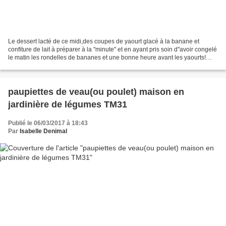
Le dessert lacté de ce midi,des coupes de yaourt glacé à la banane et
confiture de lait à préparer à la "minute" et en ayant pris soin d''avoir congelé
le matin les rondelles de bananes et une bonne heure avant les yaourts!
Recette trouvée dans le dernier...
paupiettes de veau(ou poulet) maison en
jardinière de légumes TM31
Publié le 06/03/2017 à 18:43
Par
Isabelle Denimal