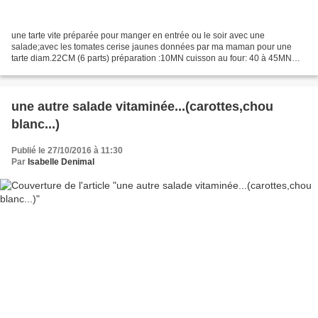
une tarte vite préparée pour manger en entrée ou le soir avec une
salade;avec les tomates cerise jaunes données par ma maman pour une
tarte diam.22CM (6 parts) préparation :10MN cuisson au four: 40 à 45MN
Pour la pâte brisée: -150G farine -75G beurre...
une autre salade vitaminée...(carottes,chou
blanc...)
Publié le 27/10/2016 à 11:30
Par
Isabelle Denimal