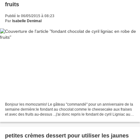
fruits
Publié le 06/05/2015 à 08:23
Par
Isabelle Denimal
Bonjour les momozamis! Le gâteau "commandé" pour un anniversaire de la
semaine dernière:le fondant au chocolat comme le cheesecake aux fraises
et avec des fruits au-dessus ...j'ai donc repris le fondant de cyril Ligniac au
mascarpone mais cette fois-ci...
petites crèmes dessert pour utiliser les jaunes