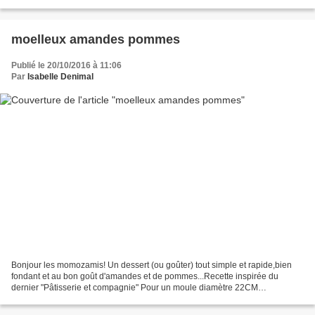
http://www.cestmafournee.com/2013/09/parce-quil-ny-pas-de-bon-
hamburger-sans.html...
moelleux amandes pommes
Publié le 20/10/2016 à 11:06
Par
Isabelle Denimal
Bonjour les momozamis! Un dessert (ou goûter) tout simple et rapide,bien
fondant et au bon goût d'amandes et de pommes...Recette inspirée du
dernier "Pâtisserie et compagnie" Pour un moule diamètre 22CM
Préparation et thermomix:20MN Cuisson au four: 30MN...