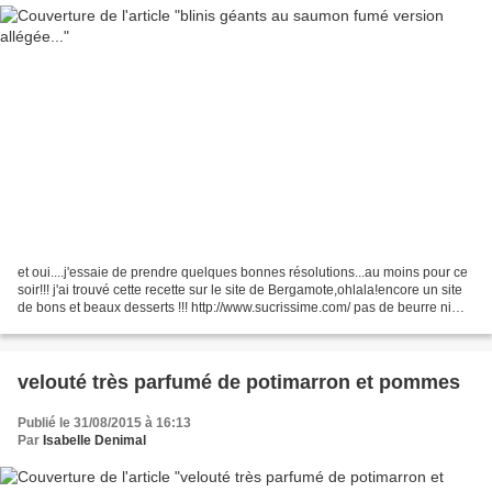
et oui....j'essaie de prendre quelques bonnes résolutions...au moins pour ce
soir!!! j'ai trouvé cette recette sur le site de Bergamote,ohlala!encore un site
de bons et beaux desserts !!! http://www.sucrissime.com/ pas de beurre ni
d'huile dans ces blinis!une...
velouté très parfumé de potimarron et pommes
Publié le 31/08/2015 à 16:13
Par
Isabelle Denimal