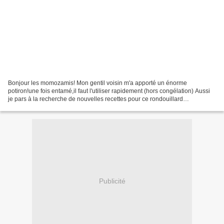
Bonjour les momozamis! Mon gentil voisin m'a apporté un énorme
potiron!une fois entamé,il faut l'utiliser rapidement (hors congélation) Aussi
je pars à la recherche de nouvelles recettes pour ce rondouillard
curcubitacé! Aujourd'hui ça sera une recette...
Publicité