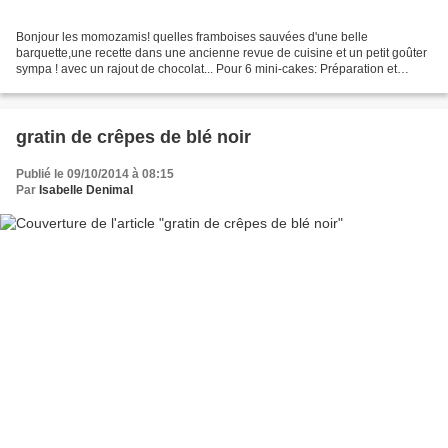
Bonjour les momozamis! quelles framboises sauvées d'une belle
barquette,une recette dans une ancienne revue de cuisine et un petit goûter
sympa ! avec un rajout de chocolat... Pour 6 mini-cakes: Préparation et
thermomix: 5MN Cuisson four:environ 30MN...
gratin de crêpes de blé noir
Publié le 09/10/2014 à 08:15
Par
Isabelle Denimal