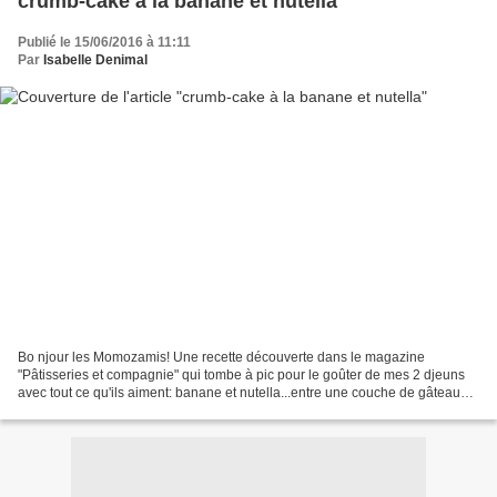
crumb-cake à la banane et nutella
Publié le 15/06/2016 à 11:11
Par
Isabelle Denimal
Bo njour les Momozamis! Une recette découverte dans le magazine
"Pâtisseries et compagnie" qui tombe à pic pour le goûter de mes 2 djeuns
avec tout ce qu'ils aiment: banane et nutella...entre une couche de gâteau
moelleux dessous et un crumble croustillant...