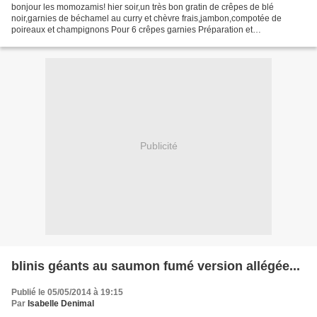
bonjour les momozamis! hier soir,un très bon gratin de crêpes de blé
noir,garnies de béchamel au curry et chèvre frais,jambon,compotée de
poireaux et champignons Pour 6 crêpes garnies Préparation et
thermomix:40MN Repos pâte:au moins 2H cuisson four:30MN...
Publicité
blinis géants au saumon fumé version allégée...
Publié le 05/05/2014 à 19:15
Par
Isabelle Denimal