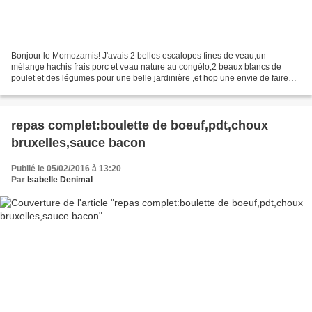
Bonjour le Momozamis! J'avais 2 belles escalopes fines de veau,un
mélange hachis frais porc et veau nature au congélo,2 beaux blancs de
poulet et des légumes pour une belle jardinière ,et hop une envie de faire
des paupiettes de veau !Plus de farce que...
repas complet:boulette de boeuf,pdt,choux
bruxelles,sauce bacon
Publié le 05/02/2016 à 13:20
Par
Isabelle Denimal