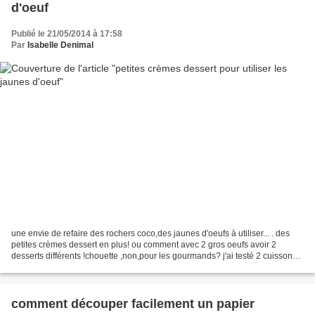
d'oeuf
Publié le 21/05/2014 à 17:58
Par
Isabelle Denimal
une envie de refaire des rochers coco,des jaunes d'oeufs à utiliser... . des
petites crèmes dessert en plus! ou comment avec 2 gros oeufs avoir 2
desserts différents !chouette ,non,pour les gourmands? j'ai testé 2 cuissons: -
une 10MN avec mon lait sorti...
comment découper facilement un papier