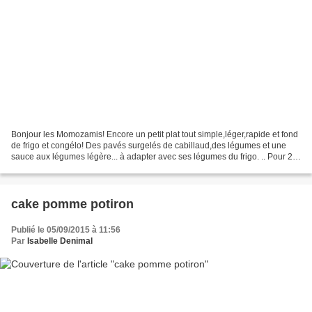
Bonjour les Momozamis! Encore un petit plat tout simple,léger,rapide et fond
de frigo et congélo! Des pavés surgelés de cabillaud,des légumes et une
sauce aux légumes légère... à adapter avec ses légumes du frigo. .. Pour 2 à
3 personnes: Préparation:10MN...
cake pomme potiron
Publié le 05/09/2015 à 11:56
Par
Isabelle Denimal