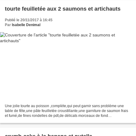
tourte feuilletée aux 2 saumons et artichauts
Publié le 20/11/2017 à 16:45
Par
Isabelle Denimal
Une jolie tourte au poisson ,complète,qui peut garnir sans problème une
table de fête,une pâte feuilletée croustillante,une garniture de saumon frais
et fumé,de fines rondelles de pdt,de délicats morceaux de fond
d'artichauts,le tout lié par une béchamel...