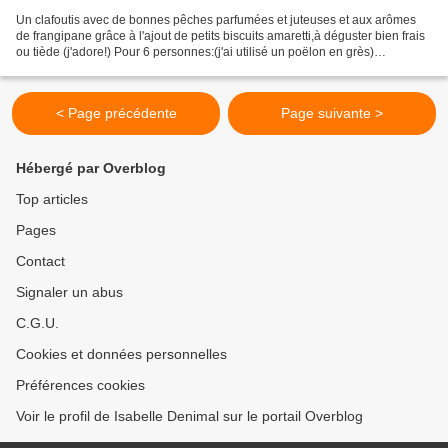
Un clafoutis avec de bonnes pêches parfumées et juteuses et aux arômes
de frangipane grâce à l'ajout de petits biscuits amaretti,à déguster bien frais
ou tiède (j'adore!) Pour 6 personnes:(j'ai utilisé un poëlon en grès)
Préparation et thermomix:10MN...
< Page précédente
Page suivante >
Hébergé par Overblog
Top articles
Pages
Contact
Signaler un abus
C.G.U.
Cookies et données personnelles
Préférences cookies
Voir le profil de Isabelle Denimal sur le portail Overblog