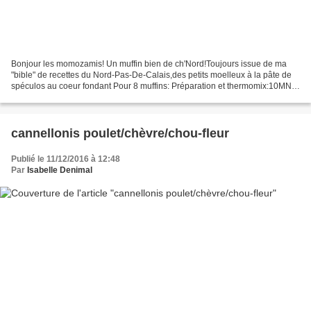
Bonjour les momozamis! Un muffin bien de ch'Nord!Toujours issue de ma
"bible" de recettes du Nord-Pas-De-Calais,des petits moelleux à la pâte de
spéculos au coeur fondant Pour 8 muffins: Préparation et thermomix:10MN
Cuisson au four:20MN -1 pot de 300G...
cannellonis poulet/chèvre/chou-fleur
Publié le 11/12/2016 à 12:48
Par
Isabelle Denimal