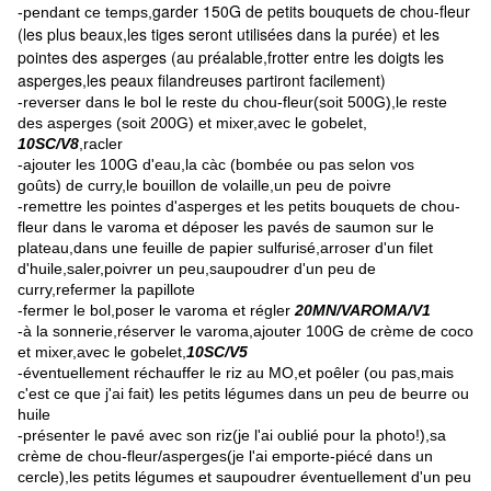
garder 150G de petits bouquets de chou-fleur
-pendant ce temps,
(les plus beaux,les tiges seront utilisées dans la purée) et les
pointes des asperges (au préalable,frotter entre les doigts les
asperges,les peaux filandreuses partiront facilement)
-reverser dans le bol le reste du chou-fleur(soit 500G),le reste
des asperges (soit 200G) et mixer,avec le gobelet,
10SC/V8
,racler
-ajouter les 100G d'eau,la càc (bombée ou pas selon vos
goûts) de curry,le bouillon de volaille,un peu de poivre
-remettre les pointes d'asperges et les petits bouquets de chou-
fleur dans le varoma et déposer les pavés de saumon sur le
plateau,dans une feuille de papier sulfurisé,arroser d'un filet
d'huile,saler,poivrer un peu,saupoudrer d'un peu de
curry,refermer la papillote
-fermer le bol,poser le varoma et régler
20MN/VAROMA/V1
-à la sonnerie,réserver le varoma,ajouter 100G de crème de coco
et mixer,avec le gobelet,
10SC/V5
-éventuellement réchauffer le riz au MO,et poêler (ou pas,mais
c'est ce que j'ai fait) les petits légumes dans un peu de beurre ou
huile
-présenter le pavé avec son riz(je l'ai oublié pour la photo!),sa
crème de chou-fleur/asperges(je l'ai emporte-piécé dans un
cercle),les petits légumes et saupoudrer éventuellement d'un peu