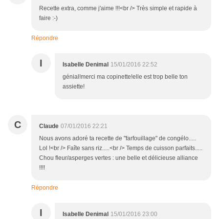
Recette extra, comme j'aime !!!<br /> Très simple et rapide à
faire :-)
Répondre
I
Isabelle Denimal
15/01/2016 22:52
génial!merci ma copinette!elle est trop belle ton
assiette!
C
Claude
07/01/2016 22:21
Nous avons adoré ta recette de "farfouillage" de congélo.....
Lol !<br /> Faîte sans riz.....<br /> Temps de cuisson parfaits.....
Chou fleur/asperges vertes : une belle et délicieuse alliance
!!!!
Répondre
I
Isabelle Denimal
15/01/2016 23:00