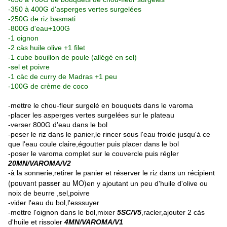
-350 à 400G d'asperges vertes surgelées
-250G de riz basmati
-800G d'eau+100G
-1 oignon
-2 càs huile olive +1 filet
-1 cube bouillon de poule (allégé en sel)
-sel et poivre
-1 càc de curry de Madras +1 peu
-100G de crème de coco
-mettre le chou-fleur surgelé en bouquets dans le varoma
-placer les asperges vertes surgelées sur le plateau
-verser 800G d'eau dans le bol
-peser le riz dans le panier,le rincer sous l'eau froide jusqu'à ce
que l'eau coule claire,égoutter puis placer dans le bol
-poser le varoma complet sur le couvercle puis régler
20MN/VAROMA/V2
-à la sonnerie,retirer le panier et réserver le riz dans un récipient
(pouvant passer au MO)
en y ajoutant un peu d'huile d'olive ou
noix de beurre ,sel,poivre
-vider l'eau du bol,l'esssuyer
-mettre l'oignon dans le bol,mixer
5SC/V5
,racler,ajouter 2 càs
d'huile et rissoler
4MN/VAROMA/V1