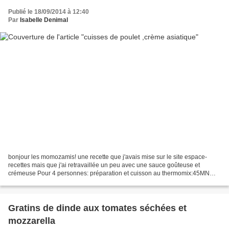
Publié le 18/09/2014 à 12:40
Par
Isabelle Denimal
bonjour les momozamis! une recette que j'avais mise sur le site espace-
recettes mais que j'ai retravaillée un peu avec une sauce goûteuse et
crémeuse Pour 4 personnes: préparation et cuisson au thermomix:45MN
marinade:30MN -1oignon (pas trop gros) -2...
Gratins de dinde aux tomates séchées et
mozzarella