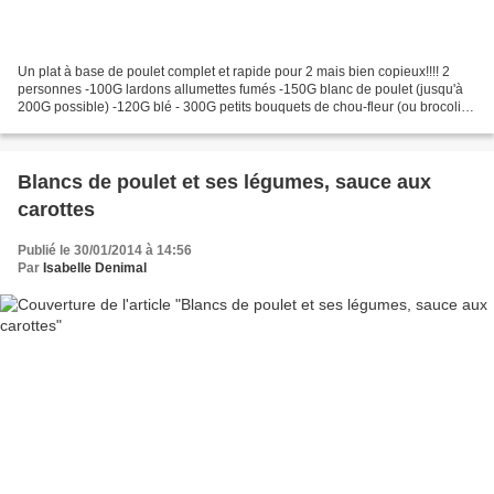
Un plat à base de poulet complet et rapide pour 2 mais bien copieux!!!! 2
personnes -100G lardons allumettes fumés -150G blanc de poulet (jusqu'à
200G possible) -120G blé - 300G petits bouquets de chou-fleur (ou brocolis)
-1 cube bouillon volaille (ou...
Blancs de poulet et ses légumes, sauce aux
carottes
Publié le 30/01/2014 à 14:56
Par
Isabelle Denimal