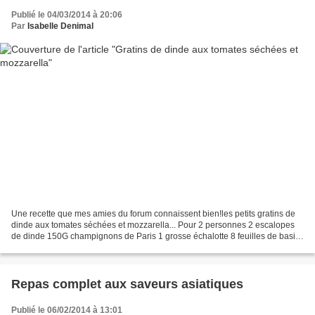
Publié le 04/03/2014 à 20:06
Par
Isabelle Denimal
Une recette que mes amies du forum connaissent bien!les petits gratins de
dinde aux tomates séchées et mozzarella... Pour 2 personnes 2 escalopes
de dinde 150G champignons de Paris 1 grosse échalotte 8 feuilles de basilic
1 càs huile olive Sel et poivre...
Repas complet aux saveurs asiatiques
Publié le 06/02/2014 à 13:01