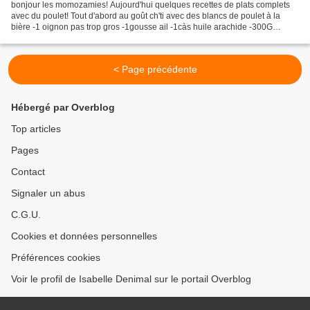
bonjour les momozamies! Aujourd'hui quelques recettes de plats complets
avec du poulet! Tout d'abord au goût ch'ti avec des blancs de poulet à la
bière -1 oignon pas trop gros -1gousse ail -1càs huile arachide -300G
carottes en rondelles (100G+200G) -1cube...
< Page précédente
Hébergé par Overblog
Top articles
Pages
Contact
Signaler un abus
C.G.U.
Cookies et données personnelles
Préférences cookies
Voir le profil de Isabelle Denimal sur le portail Overblog