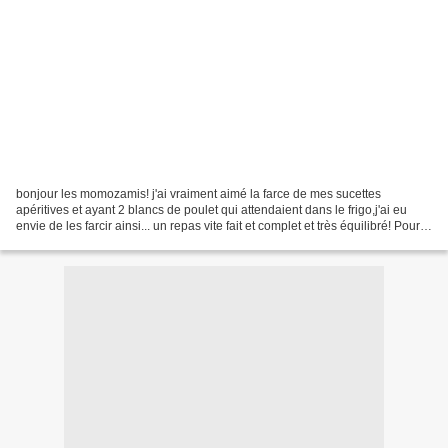
bonjour les momozamis! j'ai vraiment aimé la farce de mes sucettes
apéritives et ayant 2 blancs de poulet qui attendaient dans le frigo,j'ai eu
envie de les farcir ainsi... un repas vite fait et complet et très équilibré! Pour 2
personnes : préparation...