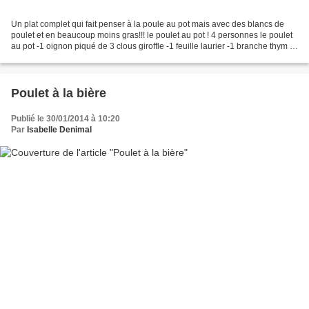
Un plat complet qui fait penser à la poule au pot mais avec des blancs de
poulet et en beaucoup moins gras!!! le poulet au pot ! 4 personnes le poulet
au pot -1 oignon piqué de 3 clous giroffle -1 feuille laurier -1 branche thym -2
branches céleri (petites)...
Poulet à la bière
Publié le 30/01/2014 à 10:20
Par
Isabelle Denimal