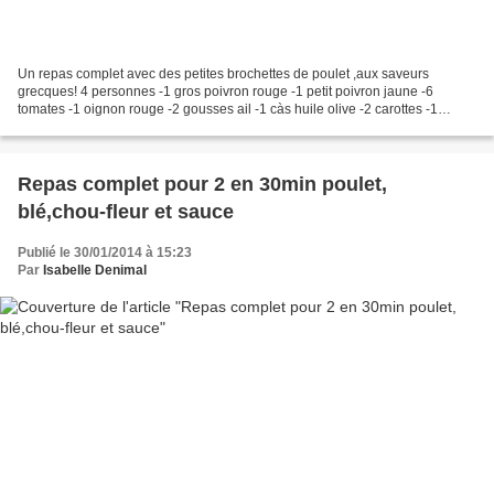
Un repas complet avec des petites brochettes de poulet ,aux saveurs
grecques! 4 personnes -1 gros poivron rouge -1 petit poivron jaune -6
tomates -1 oignon rouge -2 gousses ail -1 càs huile olive -2 carottes -1
courgette -200G de graines de couscous (moyen)...
Repas complet pour 2 en 30min poulet,
blé,chou-fleur et sauce
Publié le 30/01/2014 à 15:23
Par
Isabelle Denimal