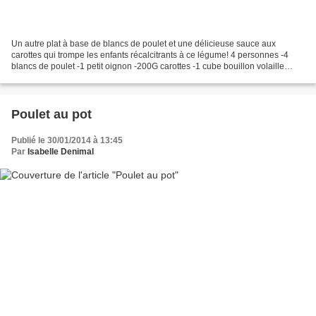
Un autre plat à base de blancs de poulet et une délicieuse sauce aux
carottes qui trompe les enfants récalcitrants à ce légume! 4 personnes -4
blancs de poulet -1 petit oignon -200G carottes -1 cube bouillon volaille
-30G de beurre -500G eau -200G champignons...
Poulet au pot
Publié le 30/01/2014 à 13:45
Par
Isabelle Denimal