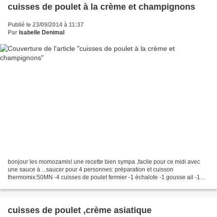
cuisses de poulet à la crème et champignons
Publié le 23/09/2014 à 11:37
Par
Isabelle Denimal
bonjour les momozamis! une recette bien sympa ,facile pour ce midi avec
une sauce à ...saucer pour 4 personnes: préparation et cuisson
thermomix:50MN -4 cuisses de poulet fermier -1 échalote -1 gousse ail -1
càs huile olive -1 branche de thym -200G d'eau...
cuisses de poulet ,crème asiatique