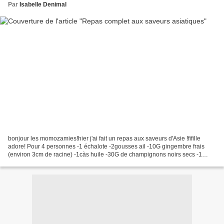
Par
Isabelle Denimal
bonjour les momozamies!hier j'ai fait un repas aux saveurs d'Asie !fifille
adore! Pour 4 personnes -1 échalote -2gousses ail -10G gingembre frais
(environ 3cm de racine) -1càs huile -30G de champignons noirs secs -1
carotte (environ 100G +50G en rondelles)...