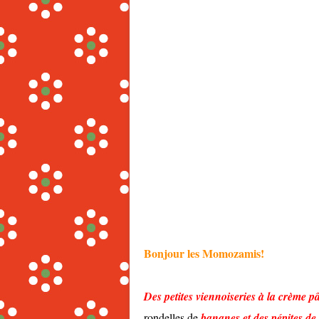
Bonjour les Momozamis!
Des petites viennoiseries à la crème pâ
rondelles de
bananes et des pépites de