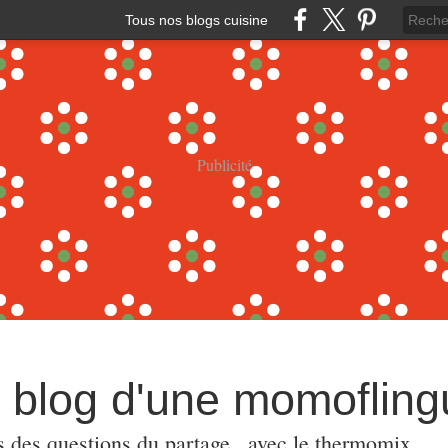
Tous nos blogs cuisine
Publicité
e blog d'une momoflin
s,des questions,du partage...avec le thermomix