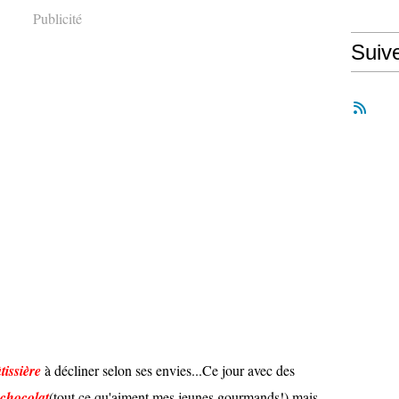
Publicité
Suiv
tissière
à décliner selon ses envies...Ce jour avec des
 chocolat
(tout ce qu'aiment mes jeunes gourmands!) mais