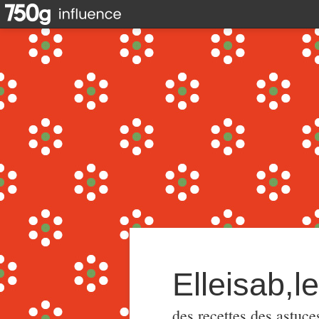
Elleisab,l
des recettes,des astuce