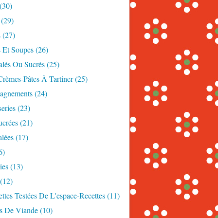
(30)
(29)
s
(27)
s Et Soupes
(26)
alés Ou Sucrés
(25)
Crèmes-Pâtes À Tartiner
(25)
agnements
(24)
eries
(23)
ucrées
(21)
alées
(17)
6)
ies
(13)
(12)
ttes Testées De L'espace-Recettes
(11)
es De Viande
(10)