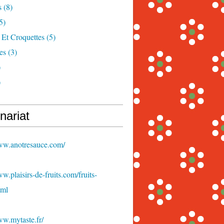
s
(8)
5)
 Et Croquettes
(5)
es
(3)
)
)
nariat
www.anotresauce.com/
ww.plaisirs-de-fruits.com/fruits-
tml
ww.mytaste.fr/