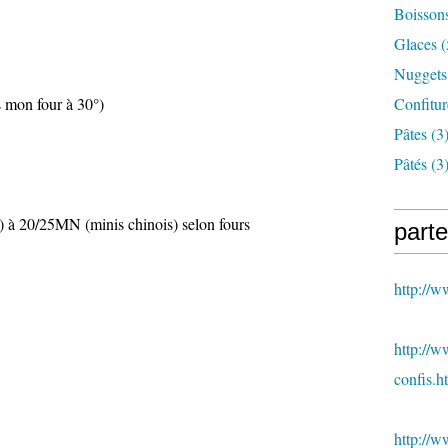
Boisson
Glaces
(
Nuggets
 mon four à 30°)
Confitur
Pâtes
(3
Pâtés
(3
 à 20/25MN (minis chinois) selon fours
parte
http://
http://w
confis.h
http://w