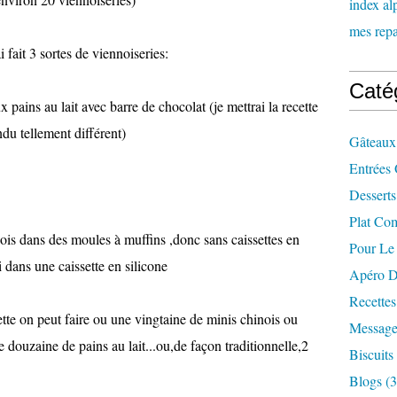
index al
mes repas
i fait 3 sortes de viennoiseries:
Caté
ux pains au lait avec barre de chocolat (je mettrai la recette
du tellement différent)
Gâteaux
Entrées 
Desserts
Plat Co
hinois dans des moules à muffins ,donc sans caissettes en
Pour Le
i dans une caissette en silicone
Apéro D
Recette
ette on peut faire ou une vingtaine de minis chinois ou
Message
douzaine de pains au lait...ou,de façon traditionnelle,2
Biscuits
Blogs
(3