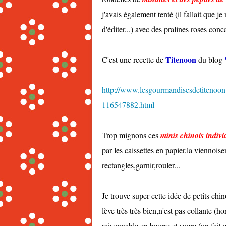
j'avais également tenté (il fallait que j
d'éditer...) avec des pralines roses con
Titenoon
C'est une recette de
du blog
http://www.lesgourmandisesdetitenoon.
116547882.html
Trop mignons ces
minis chinois indivi
par les caissettes en papier,la viennoise
rectangles,garnir,rouler...
Je trouve super cette idée de petits chi
lève très très bien,n'est pas collante (hor
raisonnable en beurre et sucre (on fait 