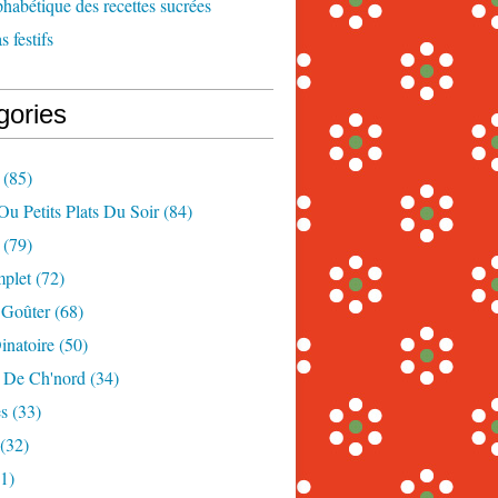
phabétique des recettes sucrées
 festifs
gories
(85)
Ou Petits Plats Du Soir
(84)
(79)
mplet
(72)
 Goûter
(68)
inatoire
(50)
s De Ch'nord
(34)
s
(33)
(32)
1)