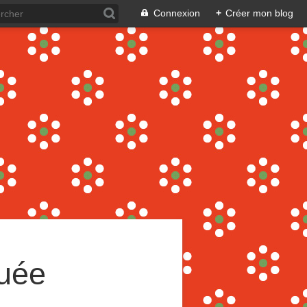
Connexion
+
Créer mon blog
guée