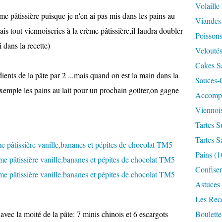
Volaille
crème pâtissière puisque je n'en ai pas mis dans les pains au
Viandes
mais tout viennoiseries à la crème pâtissière,il faudra doubler
Poisson
i dans la recette)
Velouté
Cakes S
dients de la pâte par 2 ...mais quand on est la main dans la
Sauces-
 exemple les pains au lait pour un prochain goûter,on gagne
Accomp
Viennois
Tartes S
Tartes S
Pains
(1
Confiser
Astuces
Les Rece
avec la moité de la pâte: 7 minis chinois et 6 escargots
Boulett