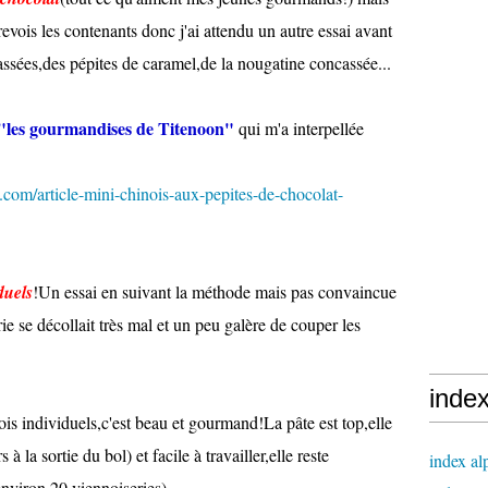
e revois les contenants donc j'ai attendu un autre essai avant
cassées,des pépites de caramel,de la nougatine concassée...
"les gourmandises de Titenoon"
qui m'a interpellée
com/article-mini-chinois-aux-pepites-de-chocolat-
duels
!Un essai en suivant la méthode mais pas convaincue
rie se décollait très mal et un peu galère de couper les
inde
nois individuels,c'est beau et gourmand!La pâte est top,elle
s à la sortie du bol) et facile à travailler,elle reste
index al
environ 20 viennoiseries)