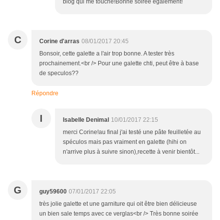
blog qui me touche!Bonne soirée également!
C
Corine d'arras
08/01/2017 20:45
Bonsoir, cette galette a l'air trop bonne. A tester très
prochainement.<br /> Pour une galette chti, peut être à base
de speculos??
Répondre
I
Isabelle Denimal
10/01/2017 22:15
merci Corine!au final j'ai testé une pâte feuilletée au
spéculos mais pas vraiment en galette (hihi on
n'arrive plus à suivre sinon),recette à venir bientôt...
G
guy59600
07/01/2017 22:05
très jolie galette et une garniture qui oit être bien délicieuse
un bien sale temps avec ce verglas<br /> Très bonne soirée