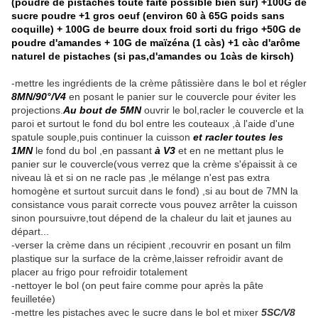
(poudre de pistaches toute faite possible bien sûr) +100G de
sucre poudre +1 gros oeuf (environ 60 à 65G poids sans
coquille) + 100G de beurre doux froid sorti du frigo +50G de
poudre d'amandes + 10G de maïzéna (1 càs) +1 càc d'arôme
naturel de pistaches (si pas,d'amandes ou 1càs de kirsch)
-mettre les ingrédients de la crème pâtissière dans le bol et régler
8MN/90°/V4
en posant le panier sur le couvercle pour éviter les
projections.
Au bout de 5MN
ouvrir le bol,racler le couvercle et la
paroi et surtout le fond du bol entre les couteaux ,à l'aide d'une
spatule souple,puis continuer la cuisson
et racler toutes les
1MN
le fond du bol ,en passant
à V3
et en ne mettant plus le
panier sur le couvercle(vous verrez que la crème s'épaissit à ce
niveau là et si on ne racle pas ,le mélange n'est pas extra
homogène et surtout surcuit dans le fond) ,si au bout de 7MN la
consistance vous parait correcte vous pouvez arrêter la cuisson
sinon poursuivre,tout dépend de la chaleur du lait et jaunes au
départ...
-verser la crème dans un récipient ,recouvrir en posant un film
plastique sur la surface de la crème,laisser refroidir avant de
placer au frigo pour refroidir totalement
-nettoyer le bol (on peut faire comme pour après la pâte
feuilletée)
-mettre les pistaches avec le sucre dans le bol et mixer
5SC/V8