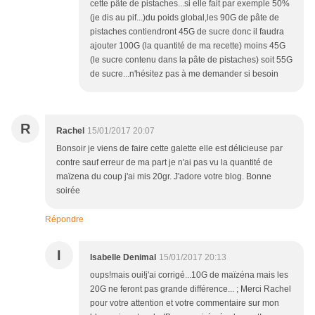
cette pâte de pistaches...si elle fait par exemple 50%
(je dis au pif...)du poids global,les 90G de pâte de
pistaches contiendront 45G de sucre donc il faudra
ajouter 100G (la quantité de ma recette) moins 45G
(le sucre contenu dans la pâte de pistaches) soit 55G
de sucre...n'hésitez pas à me demander si besoin
R
Rachel
15/01/2017 20:07
Bonsoir je viens de faire cette galette elle est délicieuse par
contre sauf erreur de ma part je n'ai pas vu la quantité de
maïzena du coup j'ai mis 20gr. J'adore votre blog. Bonne
soirée
Répondre
I
Isabelle Denimal
15/01/2017 20:13
oups!mais oui!j'ai corrigé...10G de maïzéna mais les
20G ne feront pas grande différence... ; Merci Rachel
pour votre attention et votre commentaire sur mon