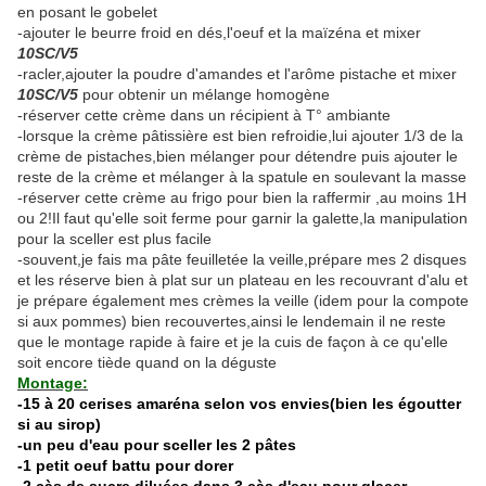
en posant le gobelet
-ajouter le beurre froid en dés,l'oeuf et la maïzéna et mixer
10SC/V5
-racler,ajouter la poudre d'amandes et l'arôme pistache et mixer
10SC/V5
pour obtenir un mélange homogène
-réserver cette crème dans un récipient à T° ambiante
-lorsque la crème pâtissière est bien refroidie,lui ajouter 1/3 de la
crème de pistaches,bien mélanger pour détendre puis ajouter le
reste de la crème et mélanger à la spatule en soulevant la masse
-réserver cette crème au frigo pour bien la raffermir ,au moins 1H
ou 2!Il faut qu'elle soit ferme pour garnir la galette,la manipulation
pour la sceller est plus facile
-souvent,je fais ma pâte feuilletée la veille,prépare mes 2 disques
et les réserve bien à plat sur un plateau en les recouvrant d'alu et
je prépare également mes crèmes la veille (idem pour la compote
si aux pommes) bien recouvertes,ainsi le lendemain il ne reste
que le montage rapide à faire et je la cuis de façon à ce qu'elle
soit encore tiède quand on la déguste
Montage:
-15 à 20 cerises amaréna selon vos envies(bien les égoutter
si au sirop)
-un peu d'eau pour sceller les 2 pâtes
-1 petit oeuf battu pour dorer