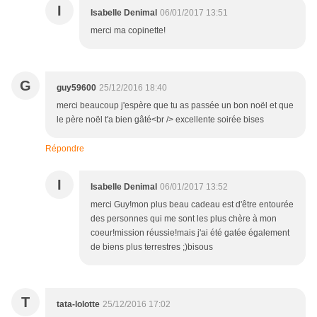
I
Isabelle Denimal
06/01/2017 13:51
merci ma copinette!
G
guy59600
25/12/2016 18:40
merci beaucoup j'espère que tu as passée un bon noël et que
le père noël t'a bien gâté<br /> excellente soirée bises
Répondre
I
Isabelle Denimal
06/01/2017 13:52
merci Guy!mon plus beau cadeau est d'être entourée
des personnes qui me sont les plus chère à mon
coeur!mission réussie!mais j'ai été gatée également
de biens plus terrestres ;)bisous
T
tata-lolotte
25/12/2016 17:02