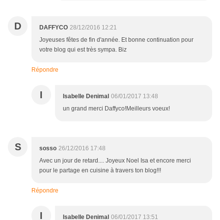
D
DAFFYCO
28/12/2016 12:21
Joyeuses fêtes de fin d'année. Et bonne continuation pour
votre blog qui est très sympa. Biz
Répondre
I
Isabelle Denimal
06/01/2017 13:48
un grand merci Daffyco!Meilleurs voeux!
S
sosso
26/12/2016 17:48
Avec un jour de retard.... Joyeux Noel Isa et encore merci
pour le partage en cuisine à travers ton blog!!!
Répondre
I
Isabelle Denimal
06/01/2017 13:51