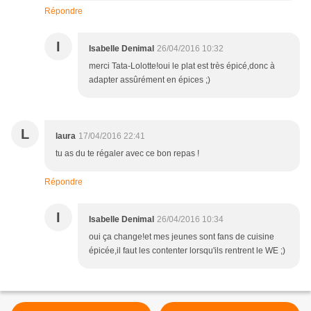
Répondre
I
Isabelle Denimal
26/04/2016 10:32
merci Tata-Lolotte!oui le plat est très épicé,donc à
adapter assûrément en épices ;)
L
laura
17/04/2016 22:41
tu as du te régaler avec ce bon repas !
Répondre
I
Isabelle Denimal
26/04/2016 10:34
oui ça change!et mes jeunes sont fans de cuisine
épicée,il faut les contenter lorsqu'ils rentrent le WE ;)