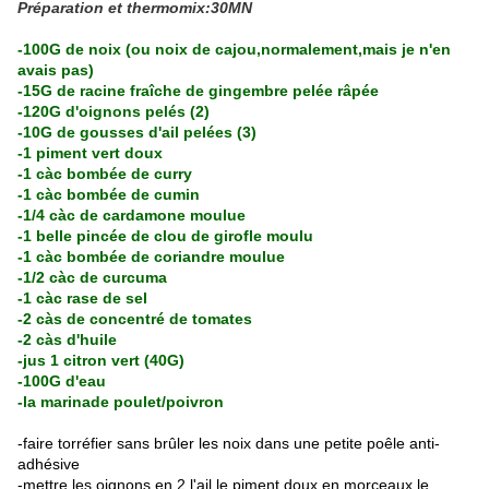
Préparation et thermomix:30MN
-100G de noix (ou noix de cajou,normalement,mais je n'en
avais pas)
-15G de racine fraîche de gingembre pelée râpée
-120G d'oignons pelés (2)
-10G de gousses d'ail pelées (3)
-1 piment vert doux
-1 càc bombée de curry
-1 càc bombée de cumin
-1/4 càc de cardamone moulue
-1 belle pincée de clou de girofle moulu
-1 càc bombée de coriandre moulue
-1/2 càc de curcuma
-1 càc rase de sel
-2 càs de concentré de tomates
-2 càs d'huile
-jus 1 citron vert (40G)
-100G d'eau
-la marinade poulet/poivron
-faire torréfier sans brûler les noix dans une petite poêle anti-
adhésive
-mettre les oignons en 2,l'ail,le piment doux en morceaux,le