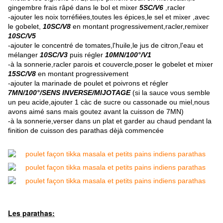
gingembre frais râpé dans le bol et mixer
5SC/V6
,racler
-ajouter les noix torréfiées,toutes les épices,le sel et mixer ,avec
le gobelet,
10SC/V8
en montant progressivement,racler,remixer
10SC/V5
-ajouter le concentré de tomates,l'huile,le jus de citron,l'eau et
mélanger
10SC/V3
puis régler
10MN/100°/V1
-à la sonnerie,racler parois et couvercle,poser le gobelet et mixer
15SC/V8
en montant progressivement
-ajouter la marinade de poulet et poivrons et régler
7MN/100°/SENS INVERSE/MIJOTAGE
(si la sauce vous semble
un peu acide,ajouter 1 càc de sucre ou cassonade ou miel,nous
avons aimé sans mais goutez avant la cuisson de 7MN)
-à la sonnerie,verser dans un plat et garder au chaud pendant la
finition de cuisson des parathas dèjà commencée
Les parathas: