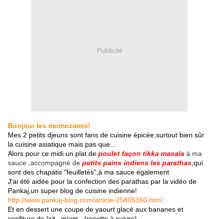
Publicité
Bonjour les momozamis!
Mes 2 petits djeuns sont fans de cuisine épicée,surtout bien sûr
la cuisine asiatique mais pas que...
Alors pour ce midi un plat de
poulet façon tikka masala
à ma
sauce ,accompagné de
petits pains indiens les parathas
,qui
sont des chapatis "feuilletés",à ma sauce également
J'ai été aidée pour la confection des parathas par la vidéo de
Pankaj,un super blog de cuisine indienne!
http://www.pankaj-blog.com/article-25805360.html
Et en dessert une coupe de yaourt glacé aux bananes et
confiture de lait...miam...(recette à suivre)