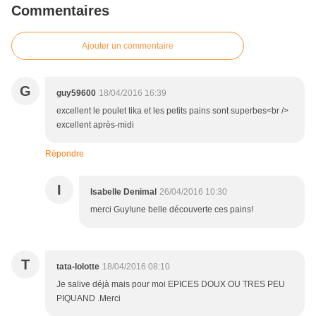
Commentaires
Ajouter un commentaire
G
guy59600
18/04/2016 16:39
excellent le poulet tika et les petits pains sont superbes<br />
excellent après-midi
Répondre
I
Isabelle Denimal
26/04/2016 10:30
merci Guy!une belle découverte ces pains!
T
tata-lolotte
18/04/2016 08:10
Je salive déjà mais pour moi EPICES DOUX OU TRES PEU
PIQUAND .Merci