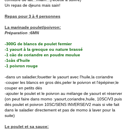
Un repas de djeuns mais sain!
Repas pour 3 à 4 personnes
La marinade poulet/poivron:
Préparation :6MN
-300G de blancs de poulet fermier
-1 yaourt à la grecque ou nature brassé
-1 càc de coriandre en poudre moulue
-1càs d'huile
-1 poivron rouge
-dans un saladier,fouetter le yaourt avec l'huile,la coriandre
-couper les blancs en gros dés,peler le poivron et l'épépiner,le
couper en petits dés
-ajouter le poulet et le poivron au mélange de yaourt et réserver
(on peut faire dans momo :yaourt,coriandre,huile, 10SC/V3 puis
dés poulet et poivron 10SC/SENS INVERSE/V2 mais si vite fait
dans le saladier directement et pas de momo à laver pour la
suite)
Le poulet et sa sauce: