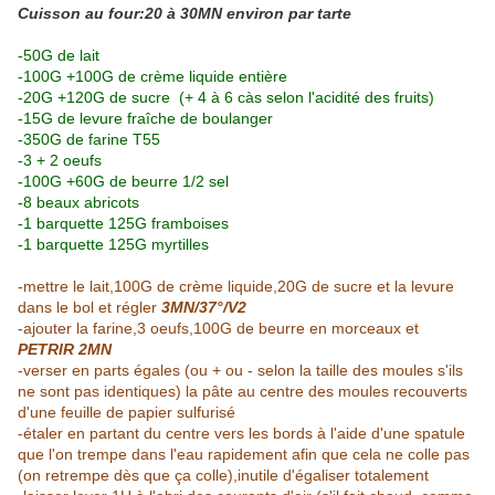
Cuisson au four:20 à 30MN environ par tarte
-50G de lait
-100G +100G de crème liquide entière
-20G +120G de sucre (+ 4 à 6 càs selon l'acidité des fruits)
-15G de levure fraîche de boulanger
-350G de farine T55
-3 + 2 oeufs
-100G +60G de beurre 1/2 sel
-8 beaux abricots
-1 barquette 125G framboises
-1 barquette 125G myrtilles
-mettre le lait,100G de crème liquide,20G de sucre et la levure
dans le bol et régler
3MN/37°/V2
-ajouter la farine,3 oeufs,100G de beurre en morceaux et
PETRIR 2MN
-verser en parts égales (ou + ou - selon la taille des moules s'ils
ne sont pas identiques) la pâte au centre des moules recouverts
d'une feuille de papier sulfurisé
-étaler en partant du centre vers les bords à l'aide d'une spatule
que l'on trempe dans l'eau rapidement afin que cela ne colle pas
(on retrempe dès que ça colle),inutile d'égaliser totalement