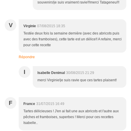
souvenirs!je suis vraiment ravie!!!merci Tatageneu!!!
V
Virginie
07/08/2015 18:35
Testée deux fois la semaine dernière (avec des abricots puis
avec des framboises), cette tarte est un délice!! A refaire, merci
pour cette recette
Répondre
I
Isabelle Denimal
30/08/2015 21:29
merci Virginie!je suis ravie que ces tartes plaisent!
F
France
31/07/2015 16:49
Tartes délicieuses ! J'en ai fait une aux abricots et l'autre aux
pêches et framboises, superbes ! Merci pour ces recettes
Isabelle..