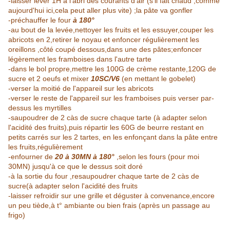
-laisser lever 1H à l'abri des courants d'air (s'il fait chaud ,comme
aujourd'hui ici,cela peut aller plus vite) ;la pâte va gonfler
-préchauffer le four
à 180°
-au bout de la levée,nettoyer les fruits et les essuyer,couper les
abricots en 2,retirer le noyau et enfoncer régulièrement les
oreillons ,côté coupé dessous,dans une des pâtes;enfoncer
légèrement les framboises dans l'autre tarte
-dans le bol propre,mettre les 100G de crème restante,120G de
sucre et 2 oeufs et mixer
10SC/V6
(en mettant le gobelet)
-verser la moitié de l'appareil sur les abricots
-verser le reste de l'appareil sur les framboises puis verser par-
dessus les myrtilles
-saupoudrer de 2 càs de sucre chaque tarte (à adapter selon
l'acidité des fruits),puis répartir les 60G de beurre restant en
petits carrés sur les 2 tartes, en les enfonçant dans la pâte entre
les fruits,régulièrement
-enfourner de
20 à 30MN à 180°
,selon les fours (pour moi
30MN) jusqu'à ce que le dessus soit doré
-à la sortie du four ,resaupoudrer chaque tarte de 2 càs de
sucre(à adapter selon l'acidité des fruits
-laisser refroidir sur une grille et déguster à convenance,encore
un peu tiède,à t° ambiante ou bien frais (après un passage au
frigo)