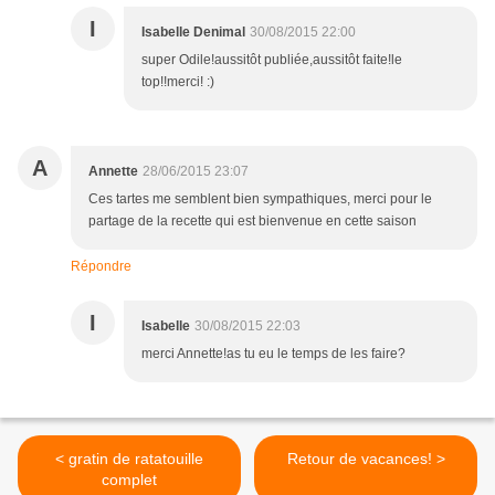
I
Isabelle Denimal
30/08/2015 22:00
super Odile!aussitôt publiée,aussitôt faite!le
top!!merci! :)
A
Annette
28/06/2015 23:07
Ces tartes me semblent bien sympathiques, merci pour le
partage de la recette qui est bienvenue en cette saison
Répondre
I
Isabelle
30/08/2015 22:03
merci Annette!as tu eu le temps de les faire?
< gratin de ratatouille
Retour de vacances! >
complet