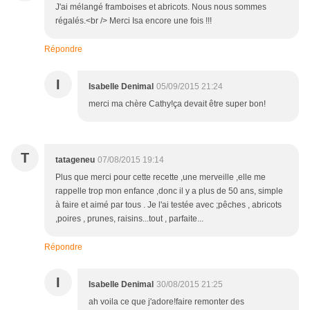
J'ai mélangé framboises et abricots. Nous nous sommes
régalés.<br /> Merci Isa encore une fois !!!
Répondre
I
Isabelle Denimal
05/09/2015 21:24
merci ma chère Cathy!ça devait être super bon!
T
tatageneu
07/08/2015 19:14
Plus que merci pour cette recette ,une merveille ,elle me
rappelle trop mon enfance ,donc il y a plus de 50 ans, simple
à faire et aimé par tous . Je l'ai testée avec ;pêches , abricots
,poires , prunes, raisins...tout , parfaite...
Répondre
I
Isabelle Denimal
30/08/2015 21:25
ah voila ce que j'adore!faire remonter des