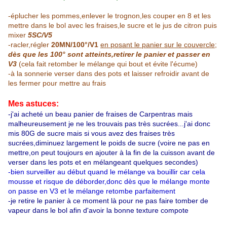
-éplucher les pommes,enlever le trognon,les couper en 8 et les
mettre dans le bol avec les fraises,le sucre et le jus de citron puis
mixer
5SC/V5
-racler,régler
20MN/100°/V1
en posant le panier sur le couvercle
;
dès que les 100° sont atteints,retirer le panier et passer en
V3
(cela fait retomber le mélange qui bout et évite l'écume)
-à la sonnerie verser dans des pots et laisser refroidir avant de
les fermer pour mettre au frais
Mes astuces:
-j'ai acheté un beau panier de fraises de Carpentras mais
malheureusement je ne les trouvais pas très sucrées...j'ai donc
mis 80G de sucre mais si vous avez des fraises très
sucrées,diminuez largement le poids de sucre (voire ne pas en
mettre,on peut toujours en ajouter à la fin de la cuisson avant de
verser dans les pots et en mélangeant quelques secondes)
-bien surveiller au début quand le mélange va bouillir car cela
mousse et risque de déborder,donc dès que le mélange monte
on passe en V3 et le mélange retombe parfaitement
-je retire le panier à ce moment là pour ne pas faire tomber de
vapeur dans le bol afin d'avoir la bonne texture compote