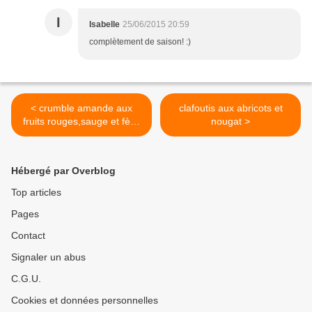
I
Isabelle
25/06/2015 20:59
complètement de saison! :)
< crumble amande aux
clafoutis aux abricots et
fruits rouges,sauge et fève
nougat >
tonka
Hébergé par Overblog
Top articles
Pages
Contact
Signaler un abus
C.G.U.
Cookies et données personnelles