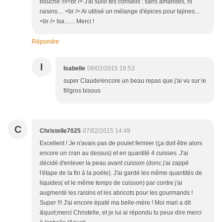
bouche !!!!<br /> J'ai suivi tes conseils : sans amandes, ni
raisins.... <br /> Ai utilisé un mélange d'épices pour tajines....
<br /> Isa....... Merci !
Répondre
I
Isabelle
08/02/2015 16:53
super Claude!encore un beau repas que j'ai vu sur le
fil!gros bisous
C
Christelle7025
07/02/2015 14:49
Excellent ! Je n'avais pas de poulet fermier (ça doit être alors
encore un cran au dessus) et en quantité 4 cuisses. J'ai
décidé d'enlever la peau avant cuisson (donc j'ai zappé
l'étape de la fin à la poële). J'ai gardé les même quantités de
liquides( et le même temps de cuisson) par contre j'ai
augmenté les raisins et les abricots pour les gourmands !
Super !!! J'ai encore épaté ma belle-mère ! Moi mari a dit
&quot;merci Christelle, et je lui ai répondu tu peux dire merci