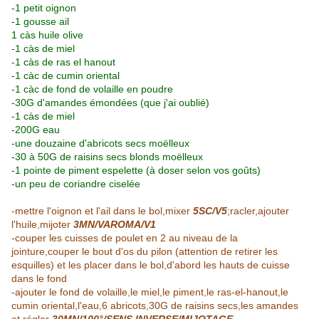
-1 petit oignon
-1 gousse ail
1 càs huile olive
-1 càs de miel
-1 càs de ras el hanout
-1 càc de cumin oriental
-1 càc de fond de volaille en poudre
-30G d'amandes émondées (que j'ai oublié)
-1 càs de miel
-200G eau
-une douzaine d'abricots secs moëlleux
-30 à 50G de raisins secs blonds moëlleux
-1 pointe de piment espelette (à doser selon vos goûts)
-un peu de coriandre ciselée
-mettre l'oignon et l'ail dans le bol,mixer
5SC/V5
;racler,ajouter
l'huile,mijoter
3MN/VAROMA/V1
-couper les cuisses de poulet en 2 au niveau de la
jointure,couper le bout d'os du pilon (attention de retirer les
esquilles) et les placer dans le bol,d'abord les hauts de cuisse
dans le fond
-ajouter le fond de volaille,le miel,le piment,le ras-el-hanout,le
cumin oriental,l'eau,6 abricots,30G de raisins secs,les amandes