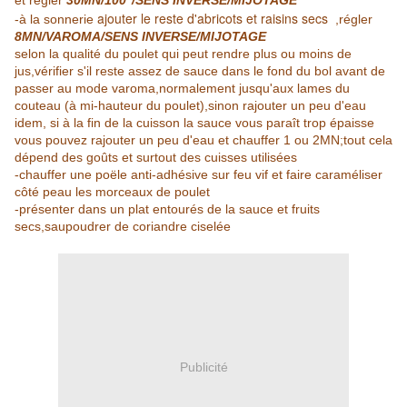
et régler
30MN/100°/SENS INVERSE/MIJOTAGE
ajouter le reste d'abricots et raisins secs
-à la sonnerie
,régler
8MN/VAROMA/SENS INVERSE/MIJOTAGE
selon la qualité du poulet qui peut rendre plus ou moins de
jus,vérifier s'il reste assez de sauce dans le fond du bol avant de
passer au mode varoma,normalement jusqu'aux lames du
couteau (à mi-hauteur du poulet),sinon rajouter un peu d'eau
idem, si à la fin de la cuisson la sauce vous paraît trop épaisse
vous pouvez rajouter un peu d'eau et chauffer 1 ou 2MN;tout cela
dépend des goûts et surtout des cuisses utilisées
-chauffer une poële anti-adhésive sur feu vif et faire caraméliser
côté peau les morceaux de poulet
-présenter dans un plat entourés de la sauce et fruits
secs,saupoudrer de coriandre ciselée
Publicité