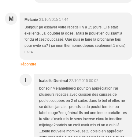
M
Melanie
21/10/2015 17:44
Bonjour, jai essayer votre recette il y a 15 jours. Elle etait
exellente. Jai doubler la dose . Mais le poulet en cuissant a
fondu et cest tout cassé. Que puis je faire la prochaine fois
pour évité sa? ( jai mon thermomix depuis seulement 1 mois)
merci
Répondre
I
Isabelle Denimal
22/10/2015 00:02
bonsoir Mélanie!merci pour ton appréciation!j'ai
plusieurs recettes avec cuisson des cuisses de
poulet coupées en 2 et cuites dans le bol et elles ne
se défont jamais...prends tu du poulet fermier ou
label rouge?en général ils ont une tenue parfaite...es
tu sûre d'avoir mis le sens inverse et/ou la fonction
mijotage?parfois on croit avoir mis et on a oublié
...toute nouvelle momixeuse,tu dois bien apprécier