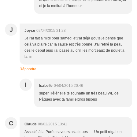
et je la mettrai à l'honneur
J
Joyce
02/04/2015 21:23
Je l'ai fait a midi pour samedi et j'ai déjà goute,je pense que
celà va plaire car la sauce est très bonne. J'ai retiré la peau
des le début puis j'ai passé au grill les morceaux de poulet a
la fin.
Répondre
I
Isabelle
04/04/2015 20:46
super Hélène!je te souhaite un très beau WE de
Pâques avec ta famille!gros bisous
C
Claude
08/02/2015 13:41
Associé à la Purée saveurs asiatiques...... Un petit régal en