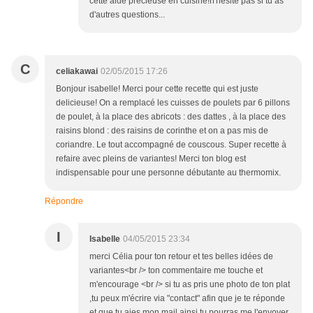
cette aide précieuse en cuisine!n'hésite pas si tu as
d'autres questions...
C
celiakawai
02/05/2015 17:26
Bonjour isabelle! Merci pour cette recette qui est juste
delicieuse! On a remplacé les cuisses de poulets par 6 pillons
de poulet, à la place des abricots : des dattes , à la place des
raisins blond : des raisins de corinthe et on a pas mis de
coriandre. Le tout accompagné de couscous. Super recette à
refaire avec pleins de variantes! Merci ton blog est
indispensable pour une personne débutante au thermomix.
Répondre
I
Isabelle
04/05/2015 23:34
merci Célia pour ton retour et tes belles idées de
variantes<br /> ton commentaire me touche et
m'encourage <br /> si tu as pris une photo de ton plat
,tu peux m'écrire via "contact" afin que je te réponde
et que tu aies mon mail,ainsi tu pourras me l'envoyer