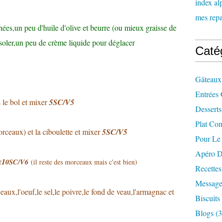
index al
mes repas
hées,un peu d'huile d'olive et beurre (ou mieux graisse de
ssoler,un peu de crème liquide pour déglacer
Caté
Gâteaux
Entrées 
s le bol et mixer
5SC/V5
Desserts
Plat Co
orceaux) et la ciboulette et mixer
5SC/V5
Pour Le
Apéro D
r
1
0SC/V6
(il reste des morceaux mais c'est bien)
Recette
Message
eaux,l'oeuf,le sel,le poivre,le fond de veau,l'armagnac et
Biscuits
Blogs
(3