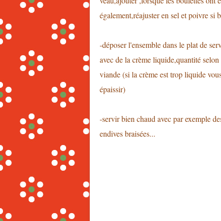
veau,ajouter ,lorsque les boulettes ont 
également,réajuster en sel et poivre si 
-déposer l'ensemble dans le plat de serv
avec de la crème liquide,quantité selon 
viande (si la crème est trop liquide v
épaissir)
-servir bien chaud avec par exemple des
endives braisées...