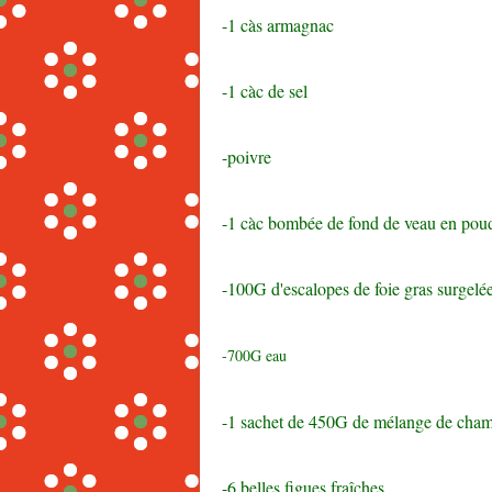
-1 càs armagnac
-1 càc de sel
-poivre
-1 càc bombée de fond de veau en pou
-100G d'escalopes de foie gras surgelé
-700G eau
-1 sachet de 450G de mélange de champ
-6 belles figues fraîches