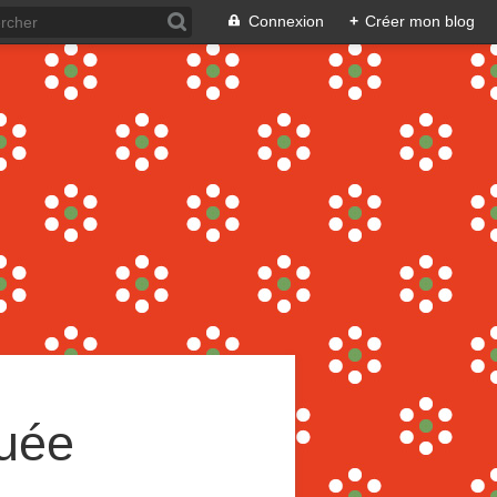
Connexion
+
Créer mon blog
guée