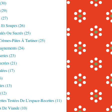
(30)
(29)
s
(27)
s Et Soupes
(26)
alés Ou Sucrés
(25)
Crèmes-Pâtes À Tartiner
(25)
agnements
(24)
eries
(23)
ucrées
(21)
alées
(17)
6)
ies
(13)
(12)
ttes Testées De L'espace-Recettes
(11)
es De Viande
(10)