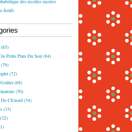
phabétique des recettes sucrées
 festifs
gories
(85)
Ou Petits Plats Du Soir
(84)
(79)
mplet
(72)
 Goûter
(68)
inatoire
(50)
s De Ch'nord
(34)
s
(33)
(32)
1)