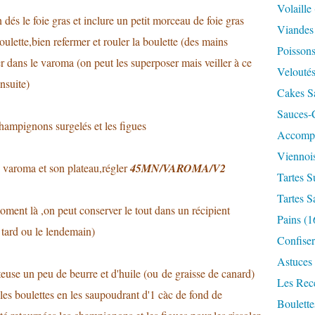
Volaille
 dés le foie gras et inclure un petit morceau de foie gras
Viandes
oulette,bien refermer et rouler la boulette (des mains
Poisson
 dans le varoma (on peut les superposer mais veiller à ce
Velouté
nsuite)
Cakes S
Sauces-
hampignons surgelés et les figues
Accomp
Viennois
e varoma et son plateau,régler
45MN/VAROMA/V2
Tartes S
Tartes S
moment là ,on peut conserver le tout dans un récipient
Pains
(1
 tard ou le lendemain)
Confiser
Astuces
euse un peu de beurre et d'huile (ou de graisse de canard)
Les Rece
r les boulettes en les saupoudrant d'1 càc de fond de
Boulett