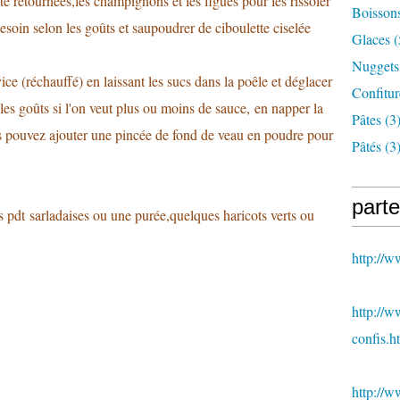
été retournées,les champignons et les figues pour les rissoler
Boisson
besoin selon les goûts et saupoudrer de ciboulette ciselée
Glaces
(
Nuggets
ice (réchauffé) en laissant les sucs dans la poêle et déglacer
Confitur
les goûts si l'on veut plus ou moins de sauce, en napper la
Pâtes
(3
ous pouvez ajouter une pincée de fond de veau en poudre pour
Pâtés
(3
parte
 pdt sarladaises ou une purée,quelques haricots verts ou
http://
http://w
confis.h
http://w