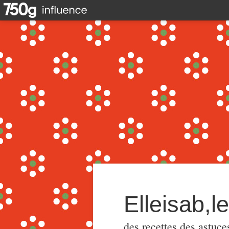
Elleisab,l
des recettes,des astuce