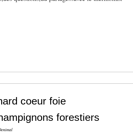
nard coeur foie
champignons forestiers
Denimal