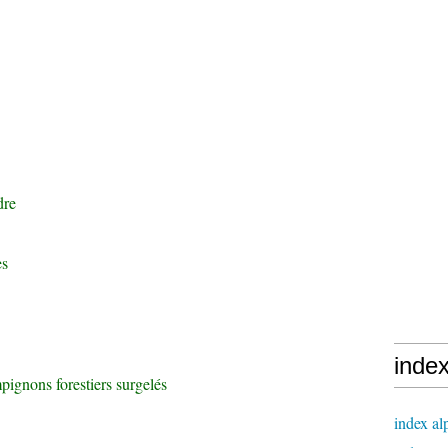
dre
es
inde
ignons forestiers surgelés
index al