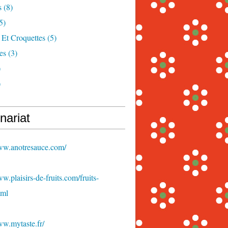
s
(8)
5)
 Et Croquettes
(5)
es
(3)
)
)
nariat
www.anotresauce.com/
ww.plaisirs-de-fruits.com/fruits-
tml
ww.mytaste.fr/