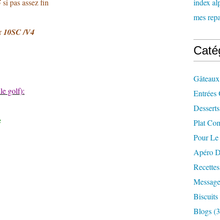
5
si pas assez fin
index al
mes repas
er
10SC /V4
Caté
Gâteaux
le golf):
Entrées 
Desserts
e
Plat Co
Pour Le
Apéro D
Recette
Message
Biscuits
Blogs
(3