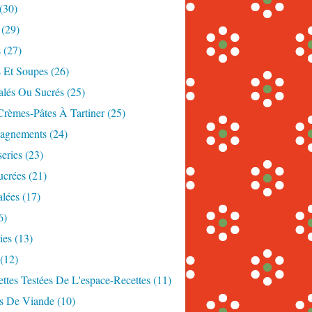
(30)
(29)
s
(27)
s Et Soupes
(26)
alés Ou Sucrés
(25)
Crèmes-Pâtes À Tartiner
(25)
agnements
(24)
eries
(23)
ucrées
(21)
alées
(17)
6)
ies
(13)
(12)
ttes Testées De L'espace-Recettes
(11)
es De Viande
(10)