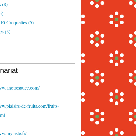
s
(8)
5)
 Et Croquettes
(5)
es
(3)
)
)
nariat
www.anotresauce.com/
ww.plaisirs-de-fruits.com/fruits-
tml
ww.mytaste.fr/