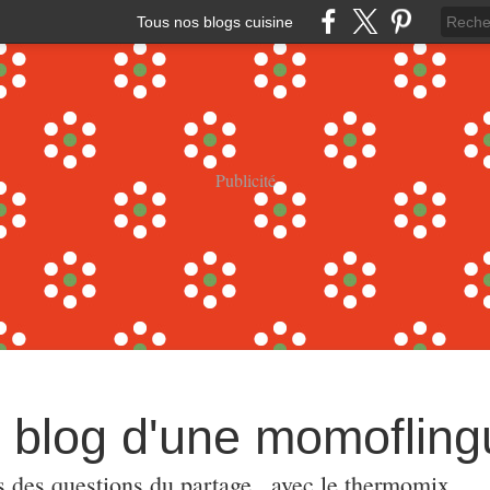
Tous nos blogs cuisine
Publicité
e blog d'une momoflin
s,des questions,du partage...avec le thermomix