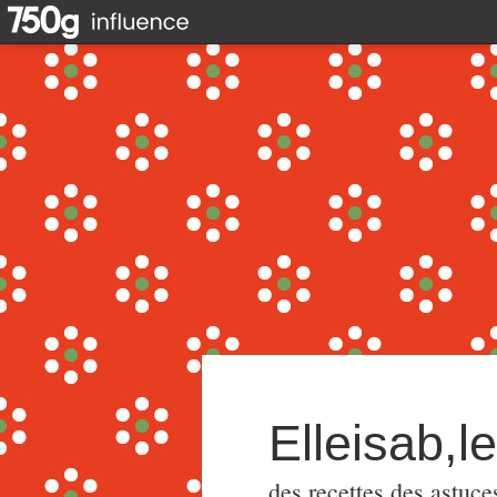
Elleisab,l
des recettes,des astuce