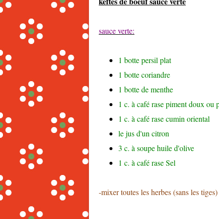
keftés de boeuf sauce verte
sauce verte
:
1
botte persil plat
1
botte coriandre
1
botte de menthe
1
c. à café rase
piment doux ou 
1
c. à café rase
cumin oriental
le jus d'un citron
3
c. à soupe
huile d'olive
1
c. à café rase
Sel
-mixer toutes les herbes (sans les tiges