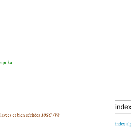
paprika
inde
) lavées et bien séchées
10SC /V8
index al