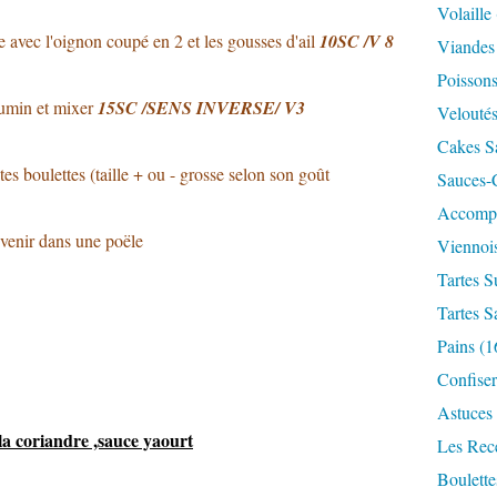
Volaille
e avec l'oignon coupé en 2 et les gousses d'ail
10SC /V 8
Viandes
Poisson
 cumin et mixer
15SC /SENS INVERSE/ V3
Velouté
Cakes S
tes boulettes (taille + ou - grosse selon son goût
Sauces-
Accomp
revenir dans une poële
Viennois
Tartes S
Tartes S
Pains
(1
Confiser
Astuces
la coriandre ,sauce yaourt
Les Rece
Boulett