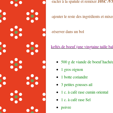
-racler à la spatule et remixer
10SC /V
-ajouter le reste des ingrédients et mix
-réserver dans un bol
keftés de boeuf (une vingtaine taille bal
500
g
de viande de boeuf haché
1
gros oignon
1
botte coriandre
3
petites gousses ail
1
c. à café rase
cumin oriental
1
c. à café rase
Sel
poivre