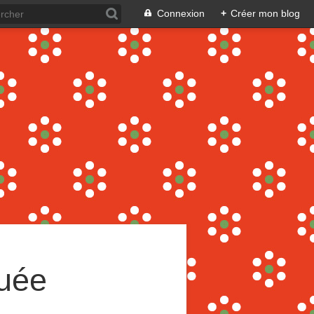
Connexion
+
Créer mon blog
guée