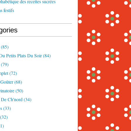
phabétique des recettes sucrées
 festifs
gories
(85)
Ou Petits Plats Du Soir
(84)
(79)
mplet
(72)
 Goûter
(68)
inatoire
(50)
s De Ch'nord
(34)
s
(33)
(32)
1)