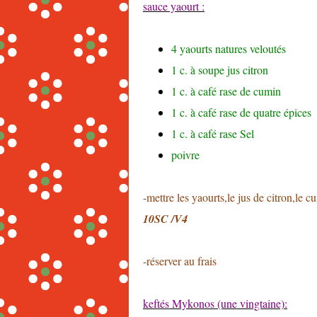
sauce yaourt
:
4
yaourts natures veloutés
1
c. à soupe
jus citron
1
c. à café rase
de cumin
1
c. à café rase
de quatre épices
1
c. à café rase
Sel
poivre
-mettre les yaourts,le jus de citron,le c
10SC /V4
-réserver au frais
keftés Mykonos
(une vingtaine):