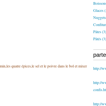
Boisson
Glaces
(
Nuggets
Confitur
Pâtes
(3
Pâtés
(3
parte
umin,les quatre épices,le sel et le poivre dans le bol et mixer
http://
http://w
confis.h
http://w