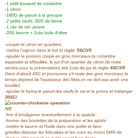
-1 petit bouquet de coriandre
-1 citron
-100G de yaourt à la grecque
-2 petits oeufs -50G de farine
-1 càc de sel -poivre
-20G beurre + 2càs huile d'olive
-couper le citron en quartiers
-mettre l'oignon dans le bol et régler
5SC/V5
-ajouter le poisson coupé en gros morceaux,la coriandre
équeutée et effeuillée, le jus d'un quartier de citron (le reste
servira pour la présentation) soit 1càs de jus et régler
6SC/V5
(faire d'abord 4SC et poursuivre s'il reste des gros morceaux,le
temps dépend de l'épaisseur des filets;on ne doit pas avoir une
bouillie)
-ajouter la farine,le yaourt,les oeufs,le sel et le poivre et mélanger
30SC/
/V2
-finir d'amalgamer éventuellement à la spatule
-former des boulettes de la préparation et les aplatir
-mettre le beurre et l'huile dans une poêle et faire
grésiller,déposer les fishcakes et les cuire au moins 5MN de